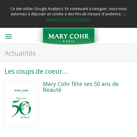
Ce site utilise Google Analytics. En continuant à naviguer, vous nous
autorisez à déposer un cookie à des fins de mesure d'audience.
En
savoir plus ou s'opposer
.
Toggle
navigation
Actualités
Les coups de coeur...
Mary Cohr fête ses 50 ans de
Beauté